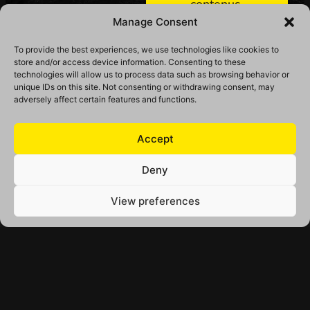
contenus.
Manage Consent
S'abonner
To provide the best experiences, we use technologies like cookies to
store and/or access device information. Consenting to these
technologies will allow us to process data such as browsing behavior or
unique IDs on this site. Not consenting or withdrawing consent, may
adversely affect certain features and functions.
Accept
Français
English
Deny
View preferences
Copyright © 2026 ShotVoice Media. Tous droits réservés. Ce
Politique
Plan
site peut contenir des liens d’affiliation qui contribuent à
de
du
soutenir ShotVoice.
confidentialité
site