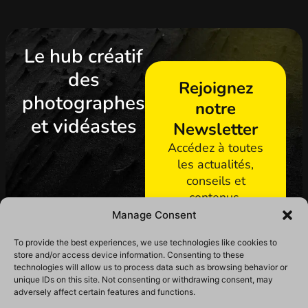
Le hub créatif
des
Rejoignez
photographes
notre
et vidéastes
Newsletter
Accédez à toutes
les actualités,
conseils et
contenus.
Manage Consent
S'abonner
To provide the best experiences, we use technologies like cookies to
store and/or access device information. Consenting to these
technologies will allow us to process data such as browsing behavior or
unique IDs on this site. Not consenting or withdrawing consent, may
adversely affect certain features and functions.