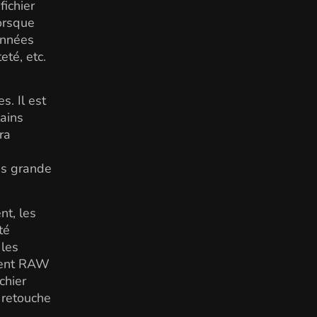
ichier
lorsque
onnées
eté, etc.
. Il est
tains
ra
us grande
nt, les
té
 les
ement RAW
chier
a retouche