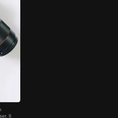
n
er. Il