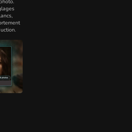
photo.
glages
lancs,
fortement
uction.