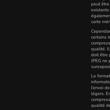
peut être
existants 
également
carte mém
Cependant
certains 
compressi
qualité. 
doit être
JPEG ne 
surexposi
Le format
informati
l’envoi d
légers. E
compressi
qualité d