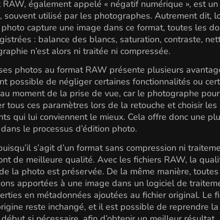
 RAW, également appelé « négatif numérique », est un f
é, souvent utilisé par les photographes. Autrement dit, 
l photo capture une image dans ce format, toutes les d
gistrées : balance des blancs, saturation, contraste, nett
raphie n’est alors ni traitée ni compressée.
ses photos au format RAW présente plusieurs avantages
 possible de négliger certaines fonctionnalités ou cer
au moment de la prise de vue, car le photographe pour
ler tous ces paramètres lors de la retouche et choisir les
ts qui lui conviennent le mieux. Cela offre donc une pl
té dans le processus d’édition photo.
puisqu’il s’agit d’un format sans compression ni traiteme
nt de meilleure qualité. Avec les fichiers RAW, la quali
 de la photo est préservée. De la même manière, toutes
ions apportées à une image dans un logiciel de trait
erties en métadonnées ajoutées au fichier original. Le fi
rigine reste inchangé, et il est possible de reprendre l
 début si nécessaire, afin d’obtenir un meilleur résultat.