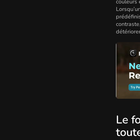
couleurs 
Lorsqu’un
prédéfini
contraste
détériore
Le f
tout