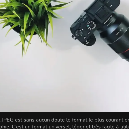
 JPEG est sans aucun doute le format le plus courant e
ie. C’est un format universel, léger et très facile à utilis