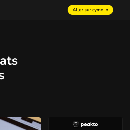
Aller sur cyme.io
ats
s