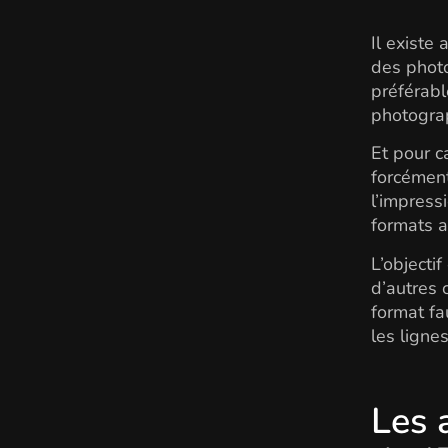
Il existe
des photo
préférabl
photogra
Et pour c
forcément
l’impress
formats a
L’objecti
d’autres 
format fa
les lignes
Les 