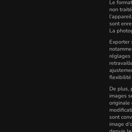
Le format
non trait
l’apparei
sont enre
La photog
Exporter 
notamment
réglages 
retravail
ajustemen
flexibili
De plus, 
images so
originale
modificat
sont conv
image d’o
depuis le