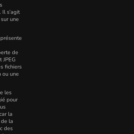
s
Il s’agit
 sur une
G présente
perte de
at JPEG
s fichiers
n ou une
e les
gié pour
lus
car la
 de la
ec des