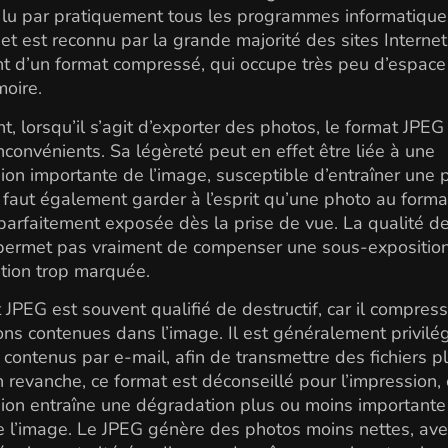
 lu par pratiquement tous les programmes informatique
et est reconnu par la grande majorité des sites Internet. 
 d’un format compressé, qui occupe très peu d’espace
oire.
, lorsqu’il s’agit d’exporter des photos, le format JPE
inconvénients. Sa légèreté peut en effet être liée à une
on importante de l’image, susceptible d’entraîner une 
Il faut également garder à l’esprit qu’une photo au form
 parfaitement exposée dès la prise de vue. La qualité de
permet pas vraiment de compenser une sous-expositio
tion trop marquée.
 JPEG est souvent qualifié de destructif, car il compress
ons contenues dans l’image. Il est généralement privilé
e contenus par e-mail, afin de transmettre des fichiers p
n revanche, ce format est déconseillé pour l’impression, 
on entraîne une dégradation plus ou moins importante
e l’image. Le JPEG génère des photos moins nettes, av