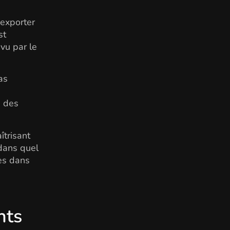
 exporter
st
évu par le
as
s des
îtrisant
 dans quel
ses dans
nts