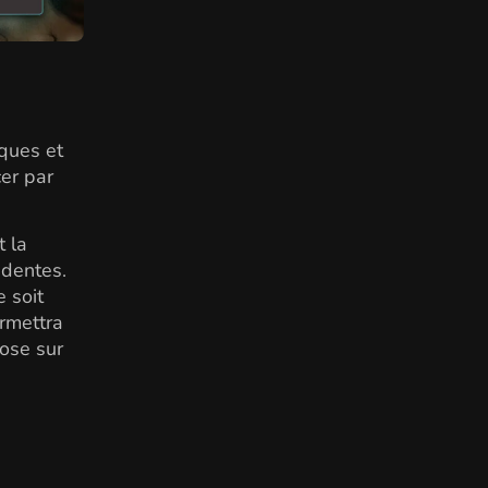
ques et
cer par
t la
identes.
 soit
ermettra
pose sur