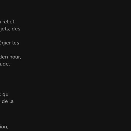
relief,
jets, des
égier les
lden hour,
aude.
 qui
 de la
ion,