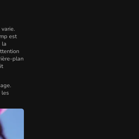
 varie.
amp est
 la
ttention
rière-plan
it
sage.
 les