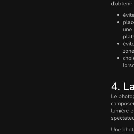
d’obtenir
évit
plac
une 
plats
évit
zone
choi
lors
4. L
Le photog
composent
lumière e
spectateu
Une photo