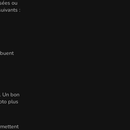
osées ou
uivants :
ribuent
e. Un bon
oto plus
ermettent