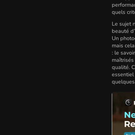
performan
quels cri
Le sujet 
beauté d’
Un photog
mais cela
: le savo
maîtrisés
qualité. 
essentiel
quelques 