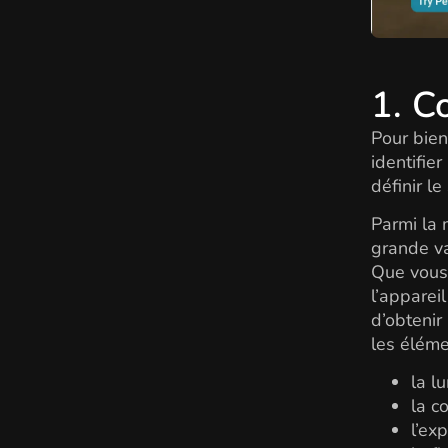
1. C
Pour bie
identifie
définir le
Parmi la 
grande va
Que vous
l’apparei
d’obtenir
les éléme
la l
la c
l’exp