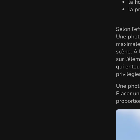
la f
la p
Selon l’e
Une phot
maximale 
scène. À 
sur l’élé
qui entou
privilégi
Une photo
Placer un
proportio