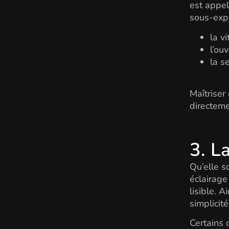
est appel
sous-expo
la v
l’ouv
la s
Maîtriser
directeme
3. L
Qu’elle s
éclairage
lisible. 
simplicité
Certains 