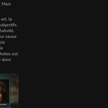
. Mais
art, la
ubjectifs.
ativité,
our cause
ois
de
photos est
i donc