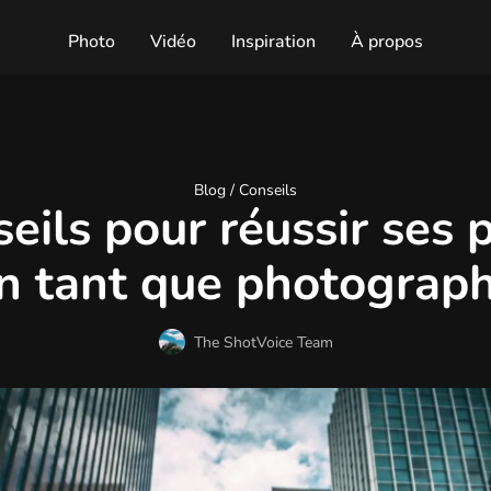
Photo
Vidéo
Inspiration
À propos
Blog /
Conseils
seils pour réussir ses 
n tant que photograp
The ShotVoice Team