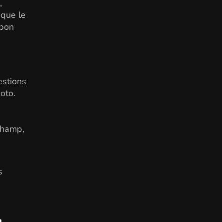
,
 que le
 bon
estions
oto.
 champ,
s