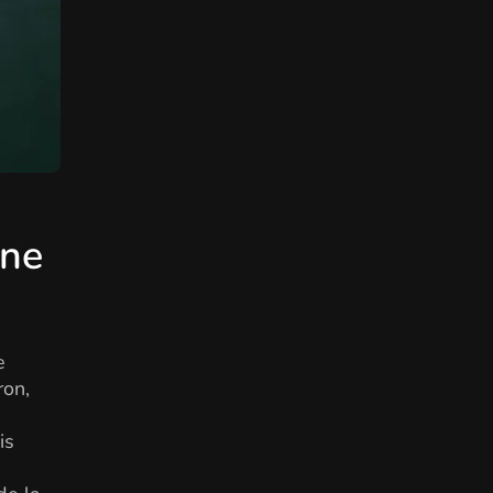
une
e
ron,
is