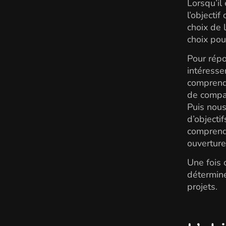
Lorsqu’il
l’objecti
choix de 
choix pou
Pour rép
intéresser
comprendr
de compat
Puis nous
d’objecti
comprendr
ouverture,
Une fois 
détermine
projets.