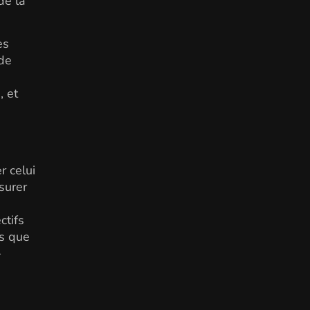
de la
es
 de
, et
s
r celui
ssurer
ctifs
is que
—
n