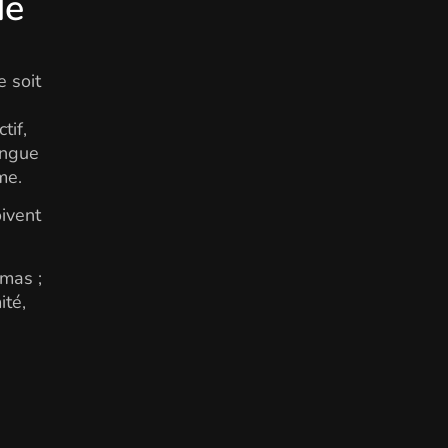
de
e soit
s
tif,
ingue
me.
oivent
mas ;
ité,