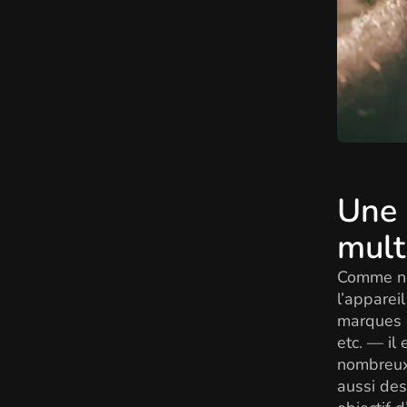
Une 
mult
Comme nou
l’apparei
marques 
etc. — il
nombreux 
aussi des