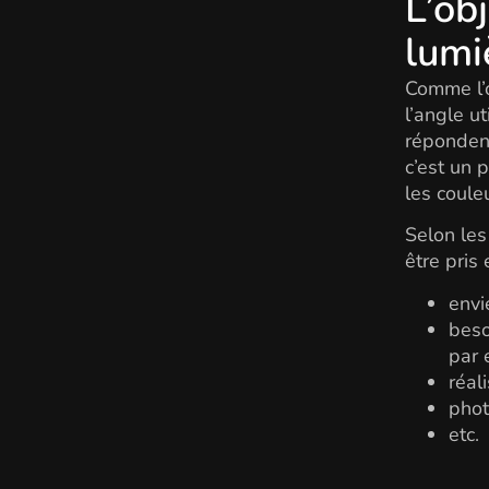
L’ob
lumi
Comme l’œi
l’angle ut
répondent
c’est un
les coule
Selon les
être pris
envi
beso
par 
réal
phot
etc.