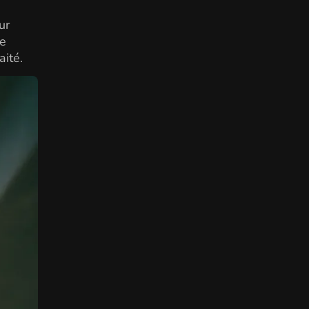
ur
de
aité.