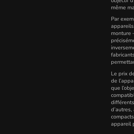
objectif 
même mar
Par exemp
appareils
monture —
préciséme
inverseme
fabricant
permettan
Le prix d
de l’appa
que l’obj
compatibl
différent
d’autres,
compacts.
appareil 