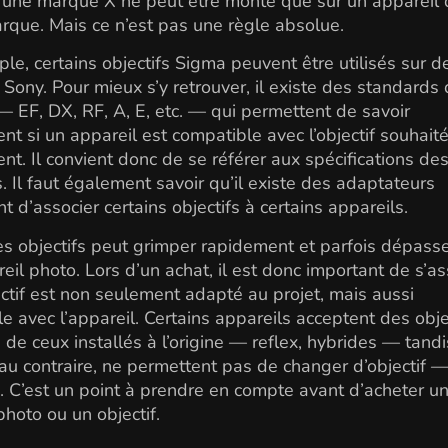
d’une marque X ne peut être monté que sur un appareil 
que. Mais ce n’est pas une règle absolue.
le, certains objectifs Sigma peuvent être utilisés sur d
 Sony. Pour mieux s’y retrouver, il existe des standards
 EF, DX, RF, A, E, etc. — qui permettent de savoir
nt si un appareil est compatible avec l’objectif souhaité
nt. Il convient donc de se référer aux spécifications de
s. Il faut également savoir qu’il existe des adaptateurs
t d’associer certains objectifs à certains appareils.
es objectifs peut grimper rapidement et parfois dépasse
reil photo. Lors d’un achat, il est donc important de s’a
ectif est non seulement adapté au projet, mais aussi
e avec l’appareil. Certains appareils acceptent des obje
s de ceux installés à l’origine — reflex, hybrides — tand
 au contraire, ne permettent pas de changer d’objectif 
 C’est un point à prendre en compte avant d’acheter u
photo ou un objectif.